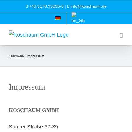
Zum
+49.9178.99895-0 |
info@koschaum.de
Inhalt
springen
Startseite
|
Impressum
Impressum
KOSCHAUM GMBH
Spalter Straße 37-39